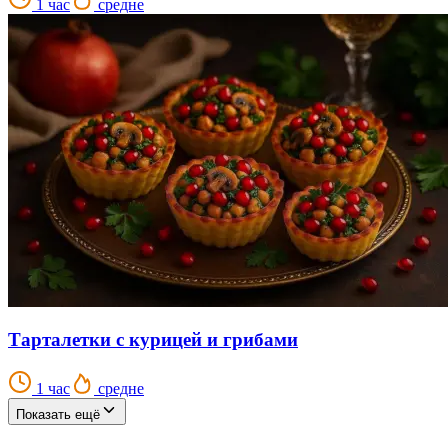
1 час
средне
Тарталетки с курицей и грибами
1 час
средне
Показать ещё