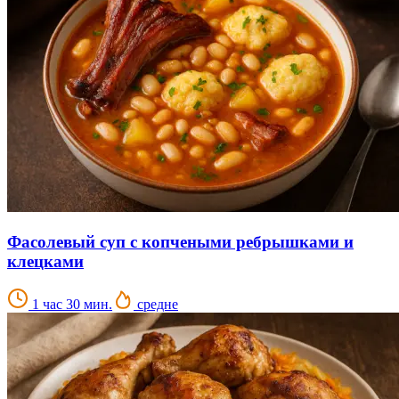
Фасолевый суп с копчеными ребрышками и
клецками
1 час 30 мин.
средне