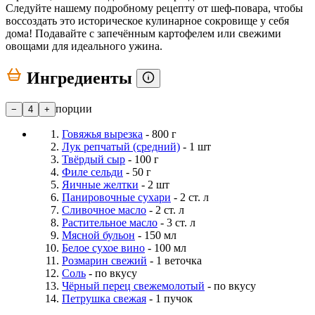
Следуйте нашему подробному рецепту от шеф-повара, чтобы
воссоздать это историческое кулинарное сокровище у себя
дома! Подавайте с запечённым картофелем или свежими
овощами для идеального ужина.
Ингредиенты
порции
−
4
+
Говяжья вырезка
- 800 г
Лук репчатый (средний)
- 1 шт
Твёрдый сыр
- 100 г
Филе сельди
- 50 г
Яичные желтки
- 2 шт
Панировочные сухари
- 2 ст. л
Сливочное масло
- 2 ст. л
Растительное масло
- 3 ст. л
Мясной бульон
- 150 мл
Белое сухое вино
- 100 мл
Розмарин свежий
- 1 веточка
Соль
- по вкусу
Чёрный перец свежемолотый
- по вкусу
Петрушка свежая
- 1 пучок