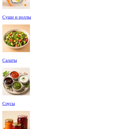
Суши и роллы
Салаты
Соусы