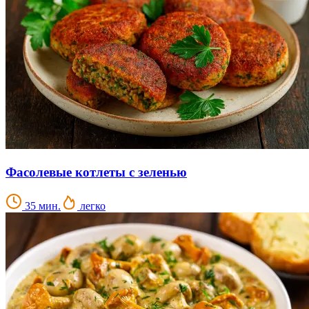
Фасолевые котлеты с зеленью
35 мин.
легко