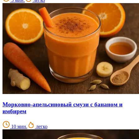
5 мин.
легко
Морковно-апельсиновый смузи с бананом и
имбирем
10 мин.
легко