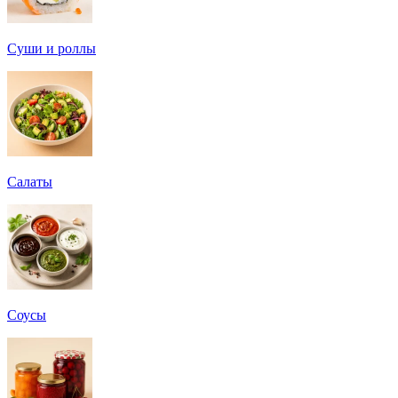
Суши и роллы
Салаты
Соусы