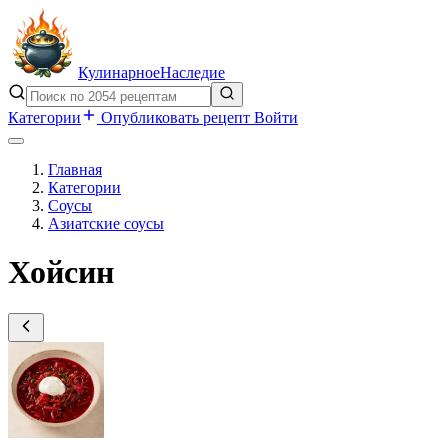
Кулинарное
Наследие
Категории
Опубликовать рецепт
Войти
Главная
Категории
Соусы
Азиатские соусы
Хойсин