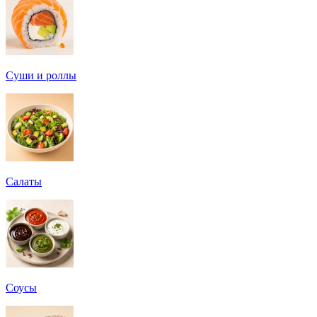
Суши и роллы
Салаты
Соусы