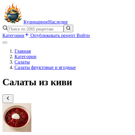
Кулинарное
Наследие
Категории
Опубликовать рецепт
Войти
Главная
Категории
Салаты
Салаты фруктовые и ягодные
Салаты из киви