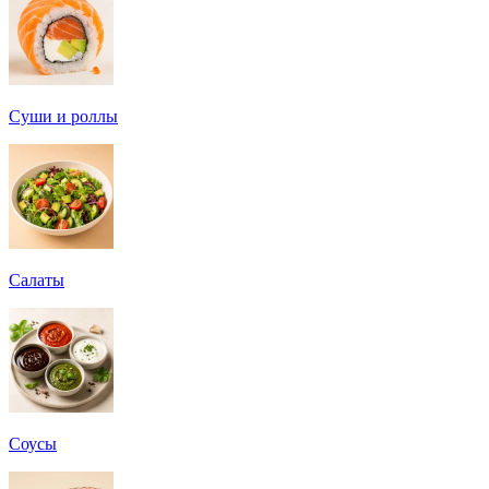
Суши и роллы
Салаты
Соусы