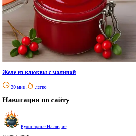
Желе из клюквы с малиной
30 мин.
легко
Навигация по сайту
Кулинарное Наследие