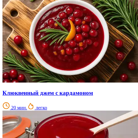
Клюквенный джем с кардамоном
20 мин.
легко