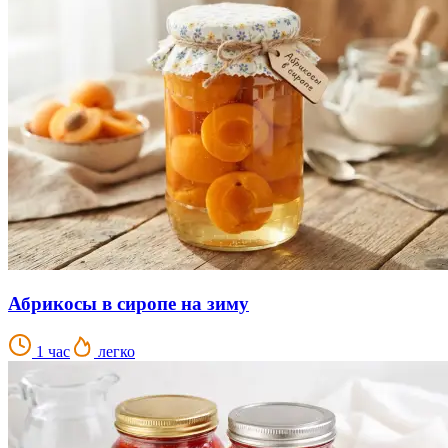
Абрикосы в сиропе на зиму
1 час
легко