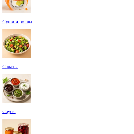
Суши и роллы
Салаты
Соусы