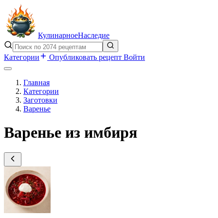
Кулинарное
Наследие
Категории
Опубликовать рецепт
Войти
Главная
Категории
Заготовки
Варенье
Варенье из имбиря