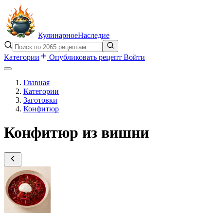
Кулинарное
Наследие
Категории
Опубликовать рецепт
Войти
Главная
Категории
Заготовки
Конфитюр
Конфитюр из вишни