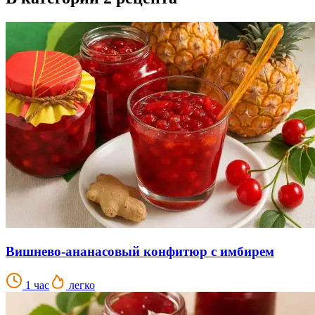
Вишнево-ананасовый конфитюр с имбирем
1 час
легко