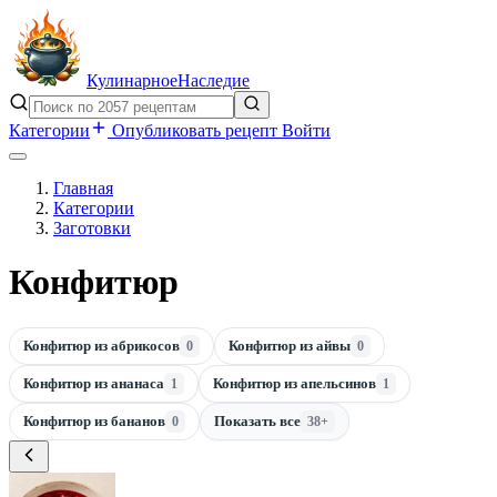
Кулинарное
Наследие
Категории
Опубликовать рецепт
Войти
Главная
Категории
Заготовки
Конфитюр
Конфитюр из абрикосов
Конфитюр из айвы
0
0
Конфитюр из ананаса
Конфитюр из апельсинов
1
1
Конфитюр из бананов
Показать все
0
38+