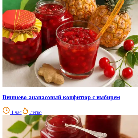
Вишнево-ананасовый конфитюр с имбирем
1 час
легко