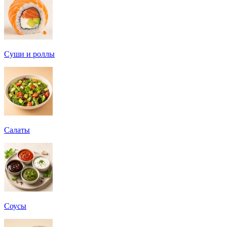
Суши и роллы
Салаты
Соусы