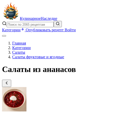
Кулинарное
Наследие
Категории
Опубликовать рецепт
Войти
Главная
Категории
Салаты
Салаты фруктовые и ягодные
Салаты из ананасов