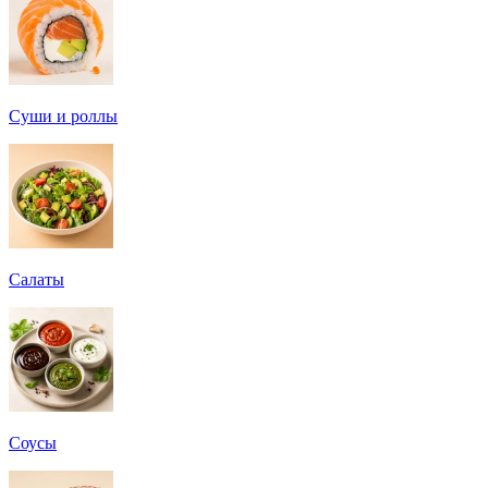
Суши и роллы
Салаты
Соусы