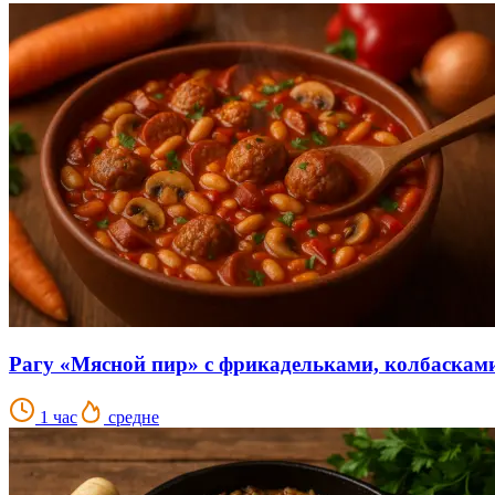
Рагу «Мясной пир» с фрикадельками, колбаскам
1 час
средне