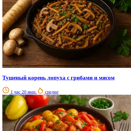
Тушеный корень лопуха с грибами и мясом
1 час 20 мин.
средне