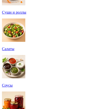
Суши и роллы
Салаты
Соусы