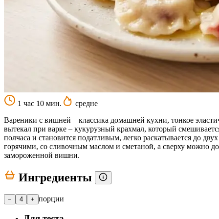
1 час 10 мин.
средне
Вареники с вишней – классика домашней кухни, тонкое эласти
вытекал при варке – кукурузный крахмал, который смешивается 
полчаса и становится податливым, легко раскатывается до дву
горячими, со сливочным маслом и сметаной, а сверху можно до
замороженной вишни.
Ингредиенты
порции
−
4
+
Для теста