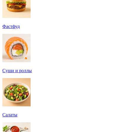
Фастфуд
Суши и роллы
Салаты