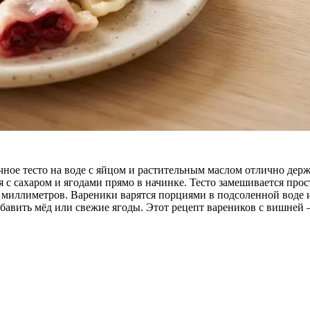
чное тесто на воде с яйцом и растительным маслом отлично дер
с сахаром и ягодами прямо в начинке. Тесто замешивается просто
х миллиметров. Вареники варятся порциями в подсоленной воде 
бавить мёд или свежие ягоды. Этот рецепт вареников с вишней –