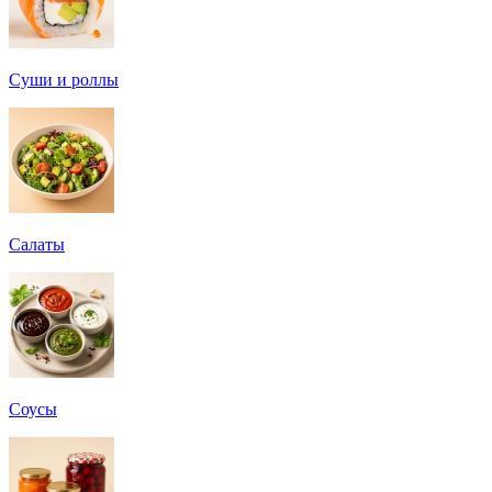
Суши и роллы
Салаты
Соусы