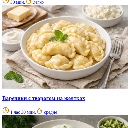
30 мин.
легко
Вареники с творогом на желтках
1 час 30 мин.
средне