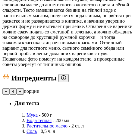
сливочном масле до аппетитного золотистого цвета и лёгкой
сладости. Тесто замешивается без яиц на тёплой воде с
растительным маслом, получается податливым, не рвётся при
раскатке и не разваривается в кипятке, а начинка уверенно
держит форму и не вытекает при лепке. Отваренные вареники
можно сразу подать со сметаной и зеленью, а можно обжарить
на сковороде до хрустящей румяной корочки – и тогда
знакомая классика заиграет новыми красками. Отличный
вариант для постного меню, сытного семейного обеда или
первой пробы в лепке домашних вареников с нуля.
Пошаговые фото помогут на каждом этапе, а проверенные
советы уберегут от типичных ошибок.
Ингредиенты
порции
−
4
+
Для теста
Мука
- 500 г
Вода тёплая
- 200 мл
Растительное масло
- 2 ст. л
Соль
- 0,5 ч. л