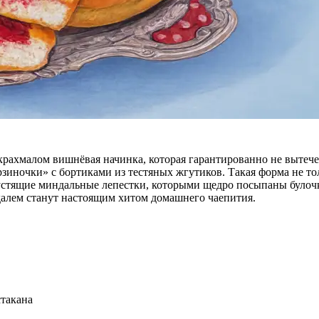
 крахмалом вишнёвая начинка, которая гарантированно не вытеч
зиночки» с бортиками из тестяных жгутиков. Такая форма не то
хрустящие миндальные лепестки, которыми щедро посыпаны булоч
далем станут настоящим хитом домашнего чаепития.
стакана