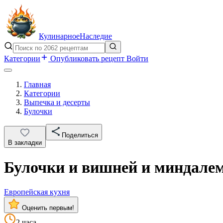
Кулинарное
Наследие
Категории
Опубликовать рецепт
Войти
Главная
Категории
Выпечка и десерты
Булочки
Поделиться
В закладки
Булочки и вишней и миндале
Европейская кухня
Оценить первым!
2 часа