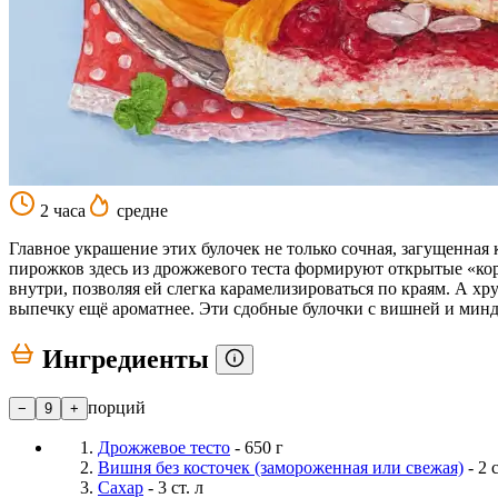
2 часа
средне
Главное украшение этих булочек не только сочная, загущенная
пирожков здесь из дрожжевого теста формируют открытые «кор
внутри, позволяя ей слегка карамелизироваться по краям. А 
выпечку ещё ароматнее. Эти сдобные булочки с вишней и мин
Ингредиенты
порций
−
9
+
Дрожжевое тесто
- 650 г
Вишня без косточек (замороженная или свежая)
- 2 
Сахар
- 3 ст. л