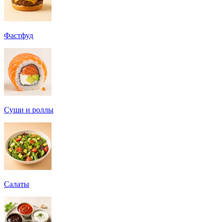
Фастфуд
Суши и роллы
Салаты