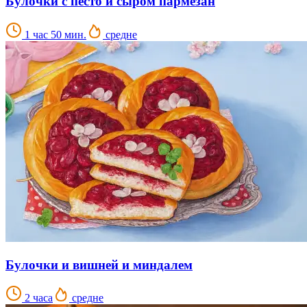
Булочки с песто и сыром пармезан
1 час 50 мин.
средне
Булочки и вишней и миндалем
2 часа
средне