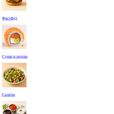
Фастфуд
Суши и роллы
Салаты