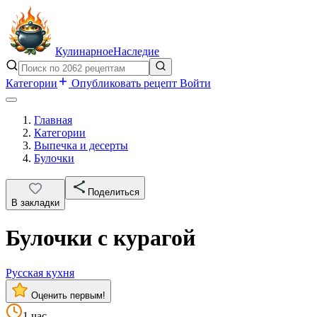
Кулинарное
Наследие
Категории
Опубликовать рецепт
Войти
Главная
Категории
Выпечка и десерты
Булочки
Поделиться
В закладки
Булочки с курагой
Русская кухня
Оценить первым!
1 час