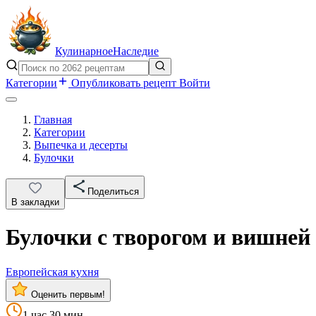
Кулинарное
Наследие
Категории
Опубликовать рецепт
Войти
Главная
Категории
Выпечка и десерты
Булочки
Поделиться
В закладки
Булочки с творогом и вишней
Европейская кухня
Оценить первым!
1 час 30 мин.