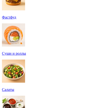
Фастфуд
Суши и роллы
Салаты