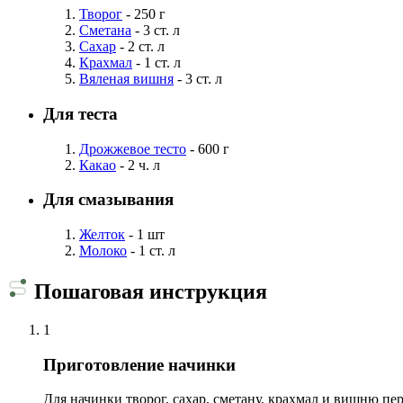
Творог
- 250 г
Сметана
- 3 ст. л
Сахар
- 2 ст. л
Крахмал
- 1 ст. л
Вяленая вишня
- 3 ст. л
Для теста
Дрожжевое тесто
- 600 г
Какао
- 2 ч. л
Для смазывания
Желток
- 1 шт
Молоко
- 1 ст. л
Пошаговая инструкция
1
Приготовление начинки
Для начинки творог, сахар, сметану, крахмал и вишню п