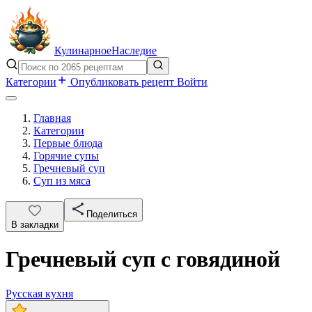
Кулинарное
Наследие
Категории
Опубликовать рецепт
Войти
Главная
Категории
Первые блюда
Горячие супы
Гречневый суп
Суп из мяса
Поделиться
В закладки
Гречневый суп с говядиной
Русская кухня