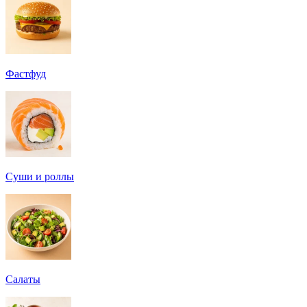
Фастфуд
Суши и роллы
Салаты