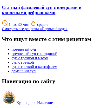
Сытный фасолевый суп с клецками и
копчеными ребрышками
1 час 30 мин.
средне
Смотреть все рецепты «Первые блюда»
Что ищут вместе с этим рецептом
гречневый суп
гречневый суп с говядиной
суп с гречкой и мясом
суп с гречкой
суп с гречкой и картофелем
домашний суп
Навигация по сайту
Кулинарное Наследие