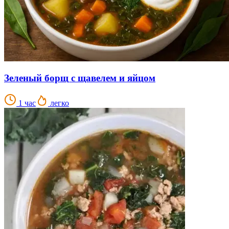
Зеленый борщ с щавелем и яйцом
1 час
легко