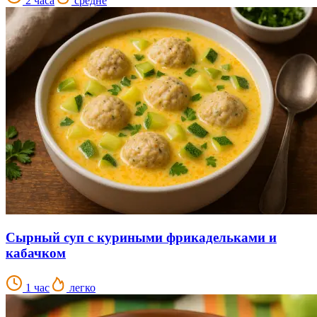
2 часа
средне
Сырный суп с куриными фрикадельками и
кабачком
1 час
легко