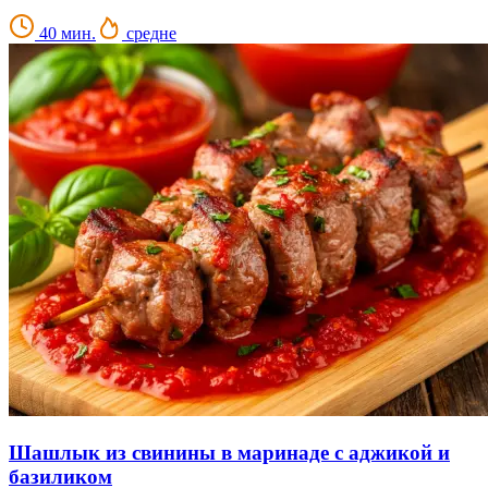
40 мин.
средне
Шашлык из свинины в маринаде с аджикой и
базиликом