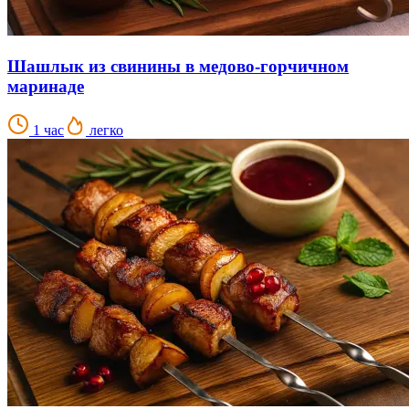
Шашлык из свинины в медово-горчичном
маринаде
1 час
легко