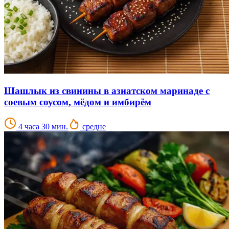
Шашлык из свинины в азиатском маринаде с
соевым соусом, мёдом и имбирём
4 часа 30 мин.
средне