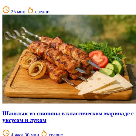
25 мин.
средне
Шашлык из свинины в классическом маринаде с
уксусом и луком
4 часа 30 мин.
средне