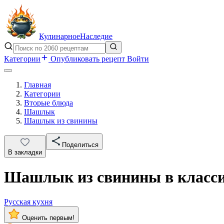
Кулинарное
Наследие
Категории
Опубликовать рецепт
Войти
Главная
Категории
Вторые блюда
Шашлык
Шашлык из свинины
Поделиться
В закладки
Шашлык из свинины в классич
Русская кухня
Оценить первым!