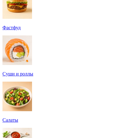
Фастфуд
Суши и роллы
Салаты