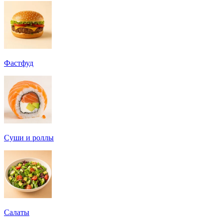
Фастфуд
Суши и роллы
Салаты