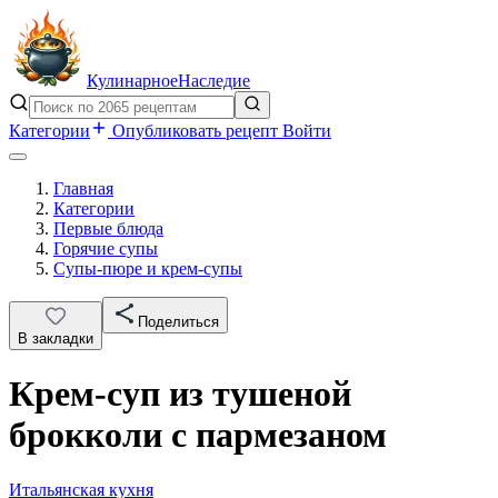
Кулинарное
Наследие
Категории
Опубликовать рецепт
Войти
Главная
Категории
Первые блюда
Горячие супы
Супы-пюре и крем-супы
Поделиться
В закладки
Крем-суп из тушеной
брокколи с пармезаном
Итальянская кухня