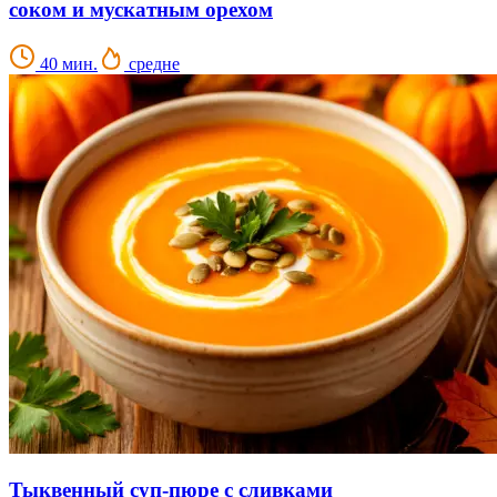
соком и мускатным орехом
40 мин.
средне
Тыквенный суп-пюре с сливками