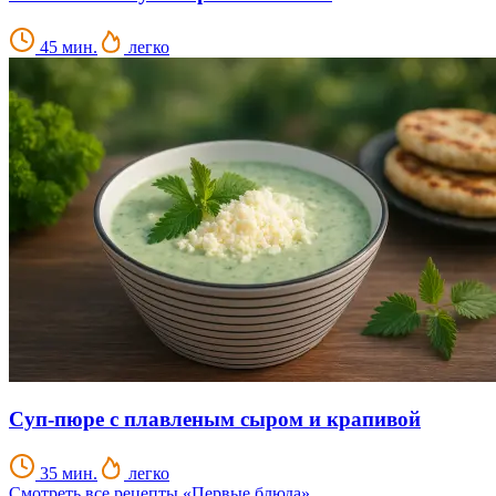
45 мин.
легко
Суп-пюре с плавленым сыром и крапивой
35 мин.
легко
Смотреть все рецепты «Первые блюда»