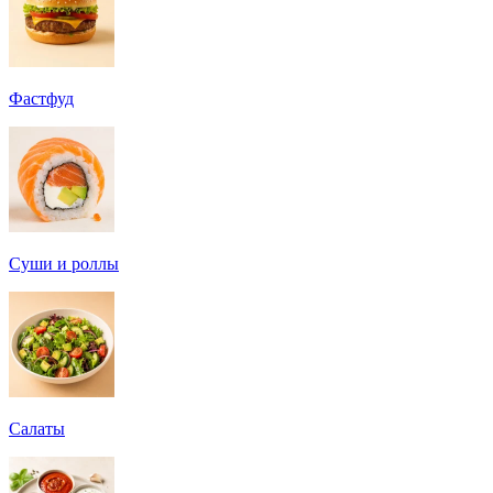
Фастфуд
Суши и роллы
Салаты