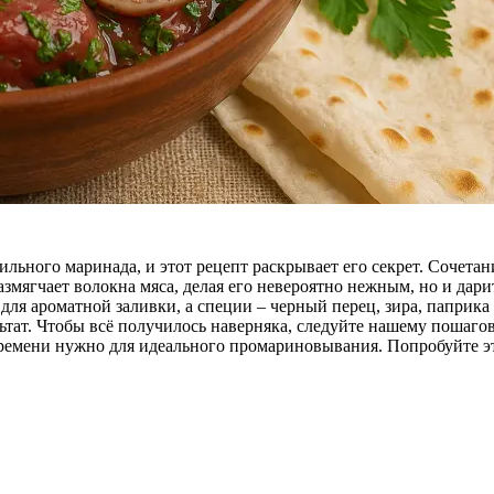
ьного маринада, и этот рецепт раскрывает его секрет. Сочетани
азмягчает волокна мяса, делая его невероятно нежным, но и дар
 для ароматной заливки, а специи – черный перец, зира, паприка
ьтат. Чтобы всё получилось наверняка, следуйте нашему пошагов
времени нужно для идеального промариновывания. Попробуйте э