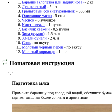
Баранина (лопатка или задняя нога)
- 2 кг
Лук репчатый
- 5 шт
Гранатовый сок (натуральный)
- 300 мл
Оливковое масло
- 5 ст. л
Чеснок
- 6 зубчиков
Кинза свежая
- 1 пучок
Базилик свежий
- 0,5 пучка
Зира (кумин)
- 1,5 ч. л
Хмели-сунели
- 2 ч. л
Соль
- по вкусу
Молотый черный перец
- по вкусу
Молотый кориандр
- 1 ч. л
Пошаговая инструкция
1
Подготовка мяса
Промойте баранину под холодной водой, обсушите бумаж
сделает шашлык более сочным и ароматным.