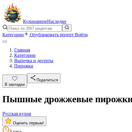
Кулинарное
Наследие
Категории
Опубликовать рецепт
Войти
Главная
Категории
Выпечка и десерты
Пирожки
Поделиться
В закладки
Пышные дрожжевые пирожки 
Русская кухня
Оценить первым!
3 часа