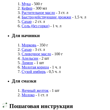
Мука
- 500 г
Кефир
- 300 мл
Растительное масло
- 3 ст. л
Быстродействующие дрожжи
- 1,5 ч. л
Сахар
- 2 ст. л
Соль (без горки)
- 1 ч. л
Для начинки
Морковь
- 350 г
Сахар
- 3 ст. л
Сливочное масло
- 100 г
Апельсин
- 2 шт
Лимон
- 1 шт
Молотая корица
- 1 ч. л
Сухой имбирь
- 0,5 ч. л
Для смазки
Яичный желток
- 1 шт
Молоко
- 1 ст. л
Пошаговая инструкция