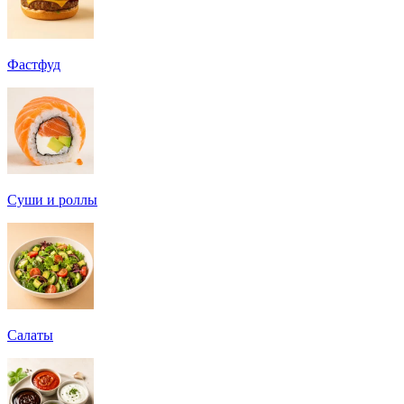
Фастфуд
Суши и роллы
Салаты