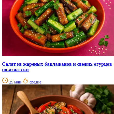
Салат из жареных баклажанов и свежих огурцов
по-азиатски
25 мин.
средне