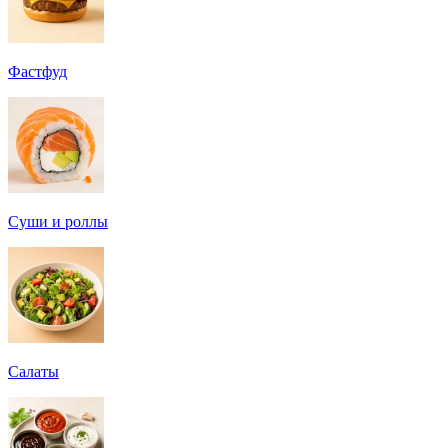
Фастфуд
Суши и роллы
Салаты