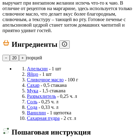
выручает при внезапном желании испечь что-то к чаю. В
отличие от рецептов на маргарине, здесь используется только
сливочное масло, что делает вкус более благородным,
сливочным, а текстуру – тающей во рту. Готовое печенье с
апельсиновой цедрой станет хитом домашних чаепитий и
приятно удивит гостей.
Ингредиенты
порций
−
20
+
Апельсин
- 1 шт
Яйцо
- 1 шт
Сливочное масло
- 100 г
Сахар
- 0,5 стакана
Мука
- 1,5 стакана
Разрыхлитель
- 0,25 ч. л
Соль
- 0,25 ч. л
Сода
- 0,33 ч. л
Ванилин
- 1 щепотка
Сахарная пудра
- 2 ст. л
Пошаговая инструкция