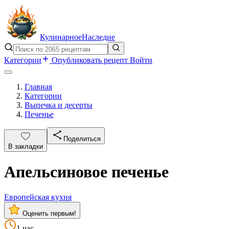
Кулинарное
Наследие
Категории
Опубликовать рецепт
Войти
Главная
Категории
Выпечка и десерты
Печенье
Поделиться
В закладки
Апельсиновое печенье
Европейская кухня
Оценить первым!
1 час