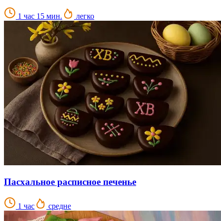
1 час 15 мин.
легко
Пасхальное расписное печенье
1 час
средне