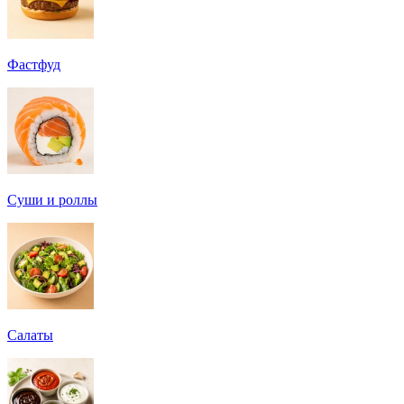
Фастфуд
Суши и роллы
Салаты