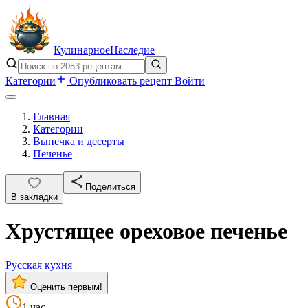
Кулинарное
Наследие
Категории
Опубликовать рецепт
Войти
Главная
Категории
Выпечка и десерты
Печенье
Поделиться
В закладки
Хрустящее ореховое печенье
Русская кухня
Оценить первым!
1 час