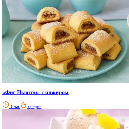
«Фиг Ньютон» с инжиром
1 час
средне