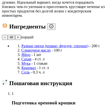
духовке. Идеальный вариант, когда хочется порадовать
близких чем-то уютным и приготовить хрустящее печенье из
простых продуктов без долгой возни с кондитерским
инвентарем.
Ингредиенты
порций
−
40
+
Разные орехи (кешью, фундук, грецкие)
- 200 г
Сливочное масло
- 100 г
Яйцо
- 1 шт
Сахар
- 4 ст. л
Мука
- 1 стакан
Крахмал
- 1 ст. л
Соль
- 0,3 ч. л
Пошаговая инструкция
1
Подготовка ореховой крошки