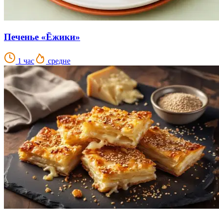
Печенье «Ёжики»
1 час
средне