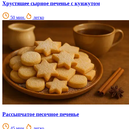
Хрустящее сырное печенье с кунжутом
50 мин.
легко
Рассыпчатое песочное печенье
45 мин.
легко