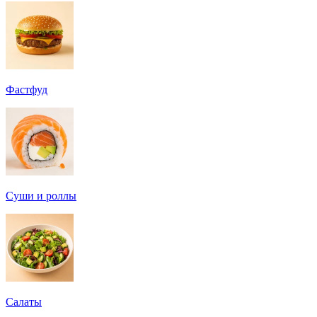
Фастфуд
Суши и роллы
Салаты