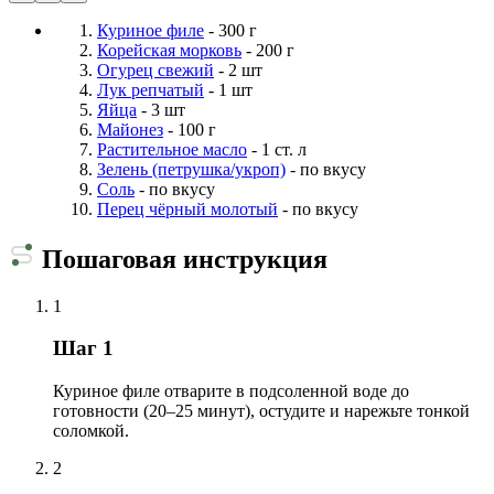
Куриное филе
- 300 г
Корейская морковь
- 200 г
Огурец свежий
- 2 шт
Лук репчатый
- 1 шт
Яйца
- 3 шт
Майонез
- 100 г
Растительное масло
- 1 ст. л
Зелень (петрушка/укроп)
- по вкусу
Соль
- по вкусу
Перец чёрный молотый
- по вкусу
Пошаговая инструкция
1
Шаг 1
Куриное филе отварите в подсоленной воде до
готовности (20–25 минут), остудите и нарежьте тонкой
соломкой.
2