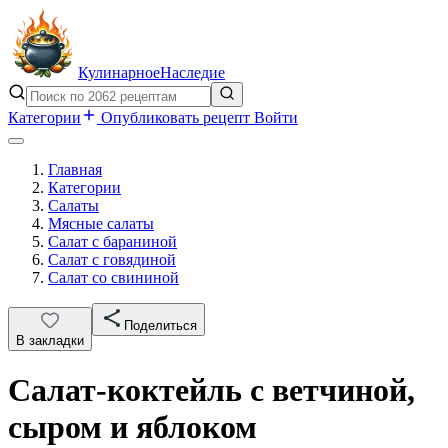
Кулинарное
Наследие
Категории
Опубликовать рецепт
Войти
Главная
Категории
Салаты
Мясные салаты
Салат с бараниной
Салат с говядиной
Салат со свининой
Поделиться
В закладки
Салат-коктейль с ветчиной,
сыром и яблоком