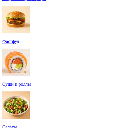
Фастфуд
Суши и роллы
Салаты