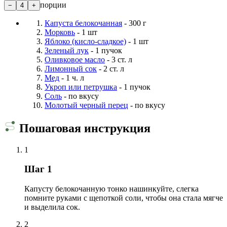
порции
−
4
+
Капуста белокочанная
- 300 г
Морковь
- 1 шт
Яблоко (кисло-сладкое)
- 1 шт
Зеленый лук
- 1 пучок
Оливковое масло
- 3 ст. л
Лимонный сок
- 2 ст. л
Мед
- 1 ч. л
Укроп или петрушка
- 1 пучок
Соль
- по вкусу
Молотый черный перец
- по вкусу
Пошаговая инструкция
1
Шаг 1
Капусту белокочанную тонко нашинкуйте, слегка
помните руками с щепоткой соли, чтобы она стала мягче
и выделила сок.
2