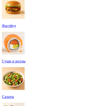
Фастфуд
Суши и роллы
Салаты