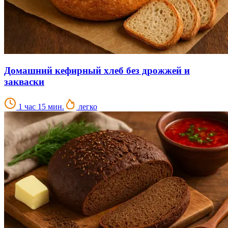
Домашний кефирный хлеб без дрожжей и
закваски
1 час 15 мин.
легко