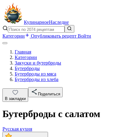
Кулинарное
Наследие
Категории
Опубликовать рецепт
Войти
Главная
Категории
Закуски и бутерброды
Бутерброды
Бутерброды из мяса
Бутерброды из хлеба
Поделиться
В закладки
Бутерброды с салатом
Русская кухня