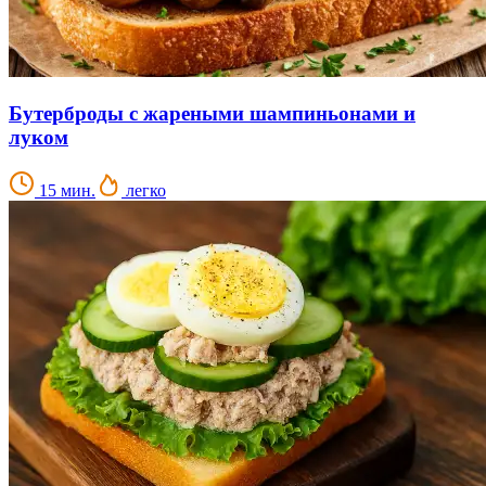
Бутерброды с жареными шампиньонами и
луком
15 мин.
легко