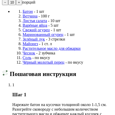
порций
−
10
+
Батон
- 1 шт
Ветчина
- 100 г
Листья салата
- 10 шт
Варёные яйца
- 5 шт
Свежий огурец
- 1 шт
Маринованный огурец
- 1 шт
Зелёный лук
- 3 стрелки
Майонез
- 1 ст. л
Растительное масло для обжарки
Чеснок
- 2 зубчика
Соль
- по вкусу
Чёрный молотый перец
- по вкусу
Пошаговая инструкция
1
Шаг 1
Нарежьте батон на кусочки толщиной около 1-1,5 см.
Разогрейте сковороду с небольшим количеством
растительного масла и обжарьте каждый кусочек с