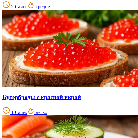
20 мин.
средне
Бутерброды с красной икрой
10 мин.
легко