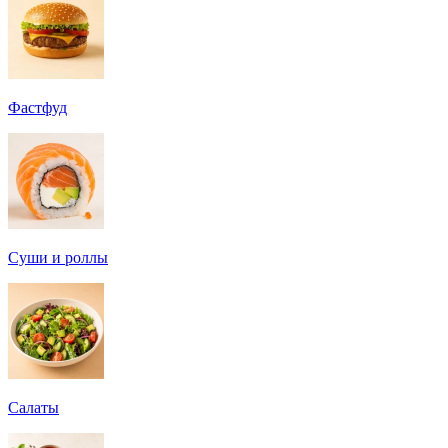
Фастфуд
Суши и роллы
Салаты