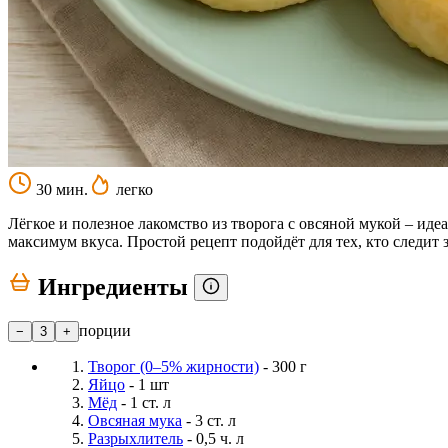
30 мин.
легко
Лёгкое и полезное лакомство из творога с овсяной мукой – ид
максимум вкуса. Простой рецепт подойдёт для тех, кто следит 
Ингредиенты
порции
−
3
+
Творог (0–5% жирности)
- 300 г
Яйцо
- 1 шт
Мёд
- 1 ст. л
Овсяная мука
- 3 ст. л
Разрыхлитель
- 0,5 ч. л