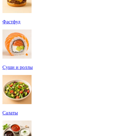
Фастфуд
Суши и роллы
Салаты