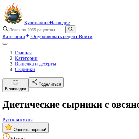
Кулинарное
Наследие
Категории
Опубликовать рецепт
Войти
Главная
Категории
Выпечка и десерты
Сырники
Поделиться
В закладки
Диетические сырники с овсян
Русская кухня
Оценить первым!
30 мин.