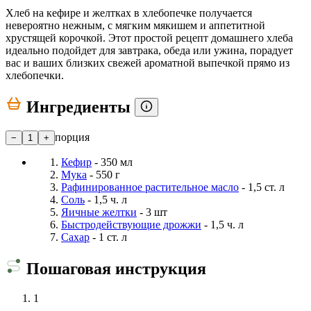
Хлеб на кефире и желтках в хлебопечке получается
невероятно нежным, с мягким мякишем и аппетитной
хрустящей корочкой. Этот простой рецепт домашнего хлеба
идеально подойдет для завтрака, обеда или ужина, порадует
вас и ваших близких свежей ароматной выпечкой прямо из
хлебопечки.
Ингредиенты
порция
−
1
+
Кефир
- 350 мл
Мука
- 550 г
Рафинированное растительное масло
- 1,5 ст. л
Соль
- 1,5 ч. л
Яичные желтки
- 3 шт
Быстродействующие дрожжи
- 1,5 ч. л
Сахар
- 1 ст. л
Пошаговая инструкция
1