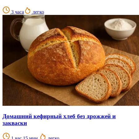
3 часа
легко
Домашний кефирный хлеб без дрожжей и
закваски
1 час 15 мин.
легко