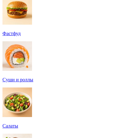
Фастфуд
Суши и роллы
Салаты