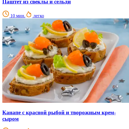
Паштет из свеклы и сельди
10 мин.
легко
Канапе с красной рыбой и творожным крем-
сыром