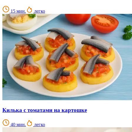
15 мин.
легко
Килька с томатами на картошке
40 мин.
легко