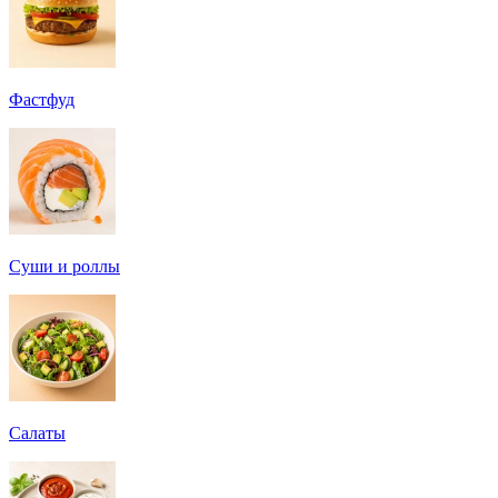
Фастфуд
Суши и роллы
Салаты