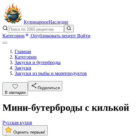
Кулинарное
Наследие
Категории
Опубликовать рецепт
Войти
Главная
Категории
Закуски и бутерброды
Закуски
Закуски из рыбы и морепродуктов
Поделиться
В закладки
Мини-бутерброды с килькой
Русская кухня
Оценить первым!