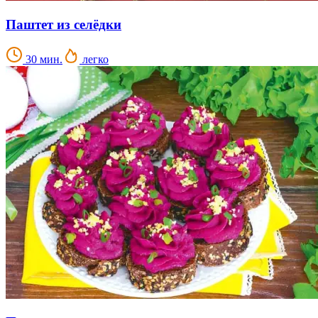
Паштет из селёдки
30 мин.
легко