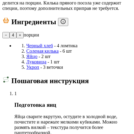
делится на порции. Килька пряного посола уже содержит
специи, поэтому дополнительных приправ не требуется.
Ингредиенты
порции
−
4
+
Черный хлеб
- 4 ломтика
Соленая килька
- 6 шт
Яйцо
- 2 шт
Луковица
- 1 шт
Укроп
- 3 веточки
Пошаговая инструкция
1
Подготовка яиц
Яйца сварите вкрутую, остудите в холодной воде,
почистите и нарежьте мелкими кубиками. Можно
размять вилкой – текстура получится более
паштетообразной.