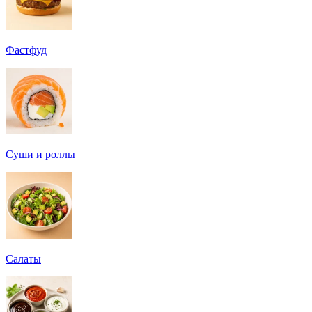
Фастфуд
Суши и роллы
Салаты