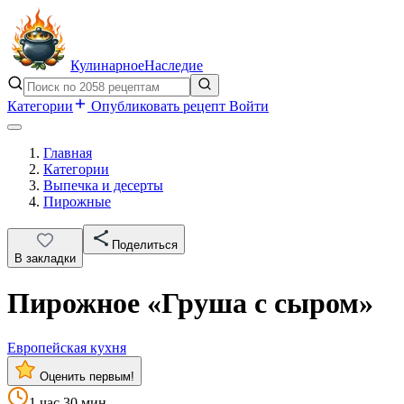
Кулинарное
Наследие
Категории
Опубликовать рецепт
Войти
Главная
Категории
Выпечка и десерты
Пирожные
Поделиться
В закладки
Пирожное «Груша с сыром»
Европейская кухня
Оценить первым!
1 час 30 мин.