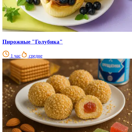
Пирожные "Голубика"
1 час
средне