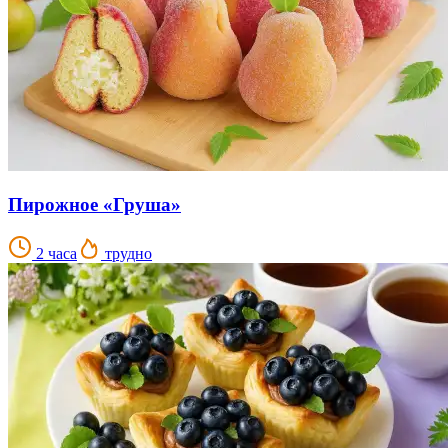
Пирожное «Груша»
2 часа
трудно