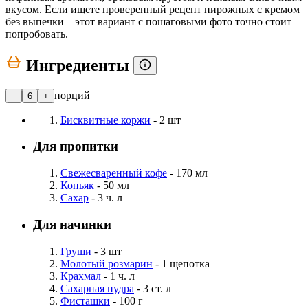
вкусом. Если ищете проверенный рецепт пирожных с кремом
без выпечки – этот вариант с пошаговыми фото точно стоит
попробовать.
Ингредиенты
порций
−
6
+
Бисквитные коржи
- 2 шт
Для пропитки
Свежесваренный кофе
- 170 мл
Коньяк
- 50 мл
Сахар
- 3 ч. л
Для начинки
Груши
- 3 шт
Молотый розмарин
- 1 щепотка
Крахмал
- 1 ч. л
Сахарная пудра
- 3 ст. л
Фисташки
- 100 г