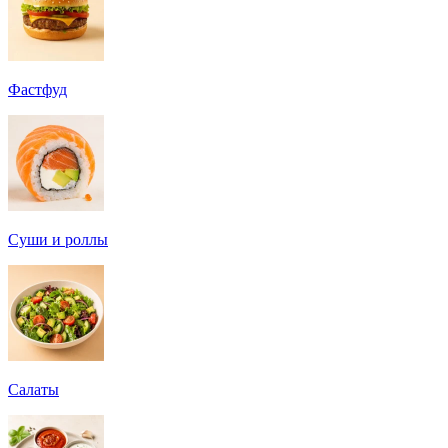
Фастфуд
Суши и роллы
Салаты