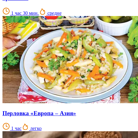
1 час 30 мин.
средне
Перловка «Европа – Азия»
1 час
легко