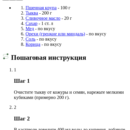
Пшенная крупа
- 100 г
Тыква
- 200 г
Сливочное масло
- 20 г
Сахар
- 1 ст. л
Мед
- по вкусу
Орехи (грецкие или миндаль)
- по вкусу
Соль
- по вкусу
Корица
- по вкусу
Пошаговая инструкция
1
Шаг 1
Очистите тыкву от кожуры и семян, нарежьте мелкими
кубиками (примерно 200 г).
2
Шаг 2
В кастрюле доведите 400 мл воды до кипения, добавьте