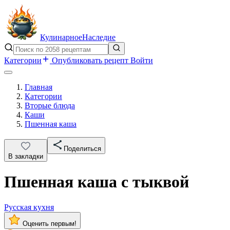
Кулинарное
Наследие
Категории
Опубликовать рецепт
Войти
Главная
Категории
Вторые блюда
Каши
Пшенная каша
Поделиться
В закладки
Пшенная каша с тыквой
Русская кухня
Оценить первым!