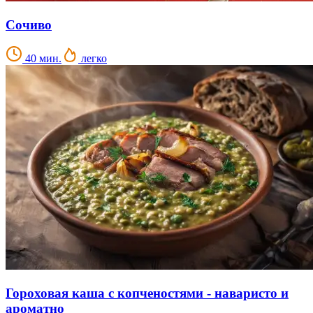
Сочиво
40 мин.
легко
Гороховая каша с копченостями - наваристо и
ароматно