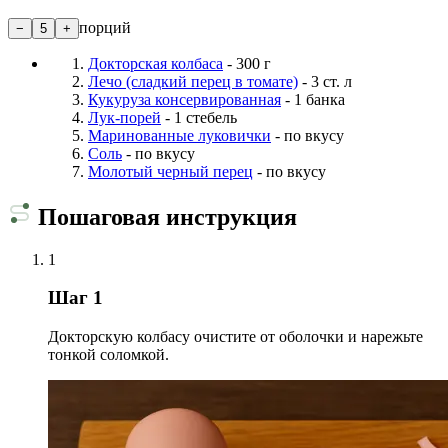
порций
−
5
+
Докторская колбаса
- 300 г
Лечо (сладкий перец в томате)
- 3 ст. л
Кукуруза консервированная
- 1 банка
Лук-порей
- 1 стебель
Маринованные луковички
- по вкусу
Соль
- по вкусу
Молотый черный перец
- по вкусу
Пошаговая инструкция
1
Шаг 1
Докторскую колбасу очистите от оболочки и нарежьте
тонкой соломкой.