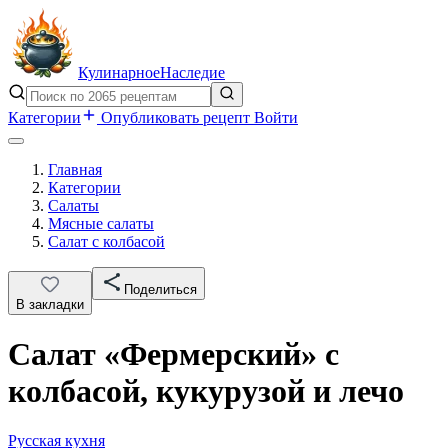
Кулинарное
Наследие
Категории
Опубликовать рецепт
Войти
Главная
Категории
Салаты
Мясные салаты
Салат с колбасой
Поделиться
В закладки
Салат «Фермерский» с
колбасой, кукурузой и лечо
Русская кухня