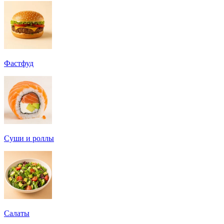
Фастфуд
Суши и роллы
Салаты