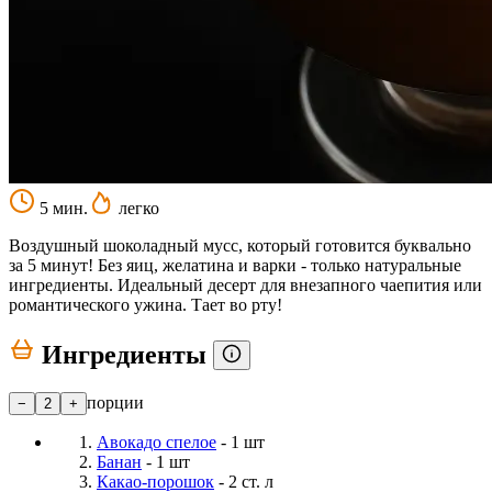
5 мин.
легко
Воздушный шоколадный мусс, который готовится буквально
за 5 минут! Без яиц, желатина и варки - только натуральные
ингредиенты. Идеальный десерт для внезапного чаепития или
романтического ужина. Тает во рту!
Ингредиенты
порции
−
2
+
Авокадо спелое
- 1 шт
Банан
- 1 шт
Какао-порошок
- 2 ст. л