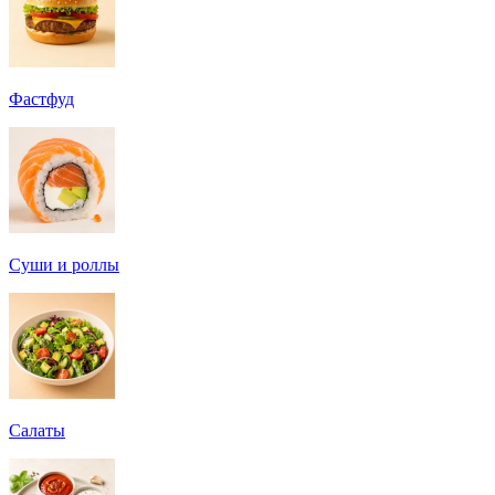
Фастфуд
Суши и роллы
Салаты