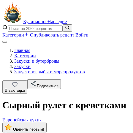
Кулинарное
Наследие
Категории
Опубликовать рецепт
Войти
Главная
Категории
Закуски и бутерброды
Закуски
Закуски из рыбы и морепродуктов
Поделиться
В закладки
Сырный рулет с креветками
Европейская кухня
Оценить первым!