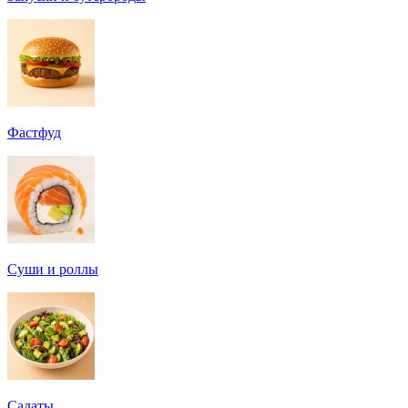
Фастфуд
Суши и роллы
Салаты