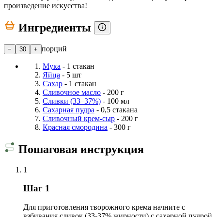
произведение искусства!
Ингредиенты
порций
−
30
+
Мука
- 1 стакан
Яйца
- 5 шт
Сахар
- 1 стакан
Сливочное масло
- 200 г
Сливки (33–37%)
- 100 мл
Сахарная пудра
- 0,5 стакана
Сливочный крем-сыр
- 200 г
Красная смородина
- 300 г
Пошаговая инструкция
1
Шаг 1
Для приготовления творожного крема начните с
взбивания сливок (33-37% жирности) с сахарной пудрой