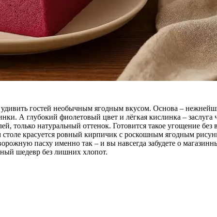
чет удивить гостей необычным ягодным вкусом. Основа – нежней
нки. А глубокий фиолетовый цвет и лёгкая кислинка – заслуга
ей, только натуральный оттенок. Готовится такое угощение без
ем столе красуется ровный кирпичик с роскошным ягодным рисун
орожную пасху именно так – и вы навсегда забудете о магазинных
чный шедевр без лишних хлопот.