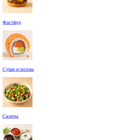
Фастфуд
Суши и роллы
Салаты