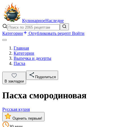
Кулинарное
Наследие
Категории
Опубликовать рецепт
Войти
Главная
Категории
Выпечка и десерты
Пасха
Поделиться
В закладки
Пасха смородиновая
Русская кухня
Оценить первым!
30 мин.