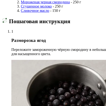
Мороженая черная смородина
- 250 г
Сгущенное молоко
- 250 г
Сливочное масло
- 150 г
Пошаговая инструкция
1
Разморозка ягод
Переложите замороженную чёрную смородину в небольшую
для насыщенного цвета.