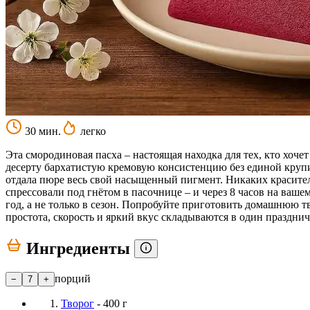
30 мин.
легко
Эта смородиновая пасха – настоящая находка для тех, кто хо
десерту бархатистую кремовую консистенцию без единой крупи
отдала пюре весь свой насыщенный пигмент. Никаких красител
спрессовали под гнётом в пасочнице – и через 8 часов на ваш
год, а не только в сезон. Попробуйте приготовить домашнюю тв
простота, скорость и яркий вкус складываются в один праздни
Ингредиенты
порций
−
7
+
Творог
- 400 г