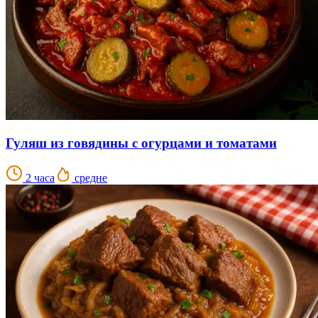
Гуляш из говядины с огурцами и томатами
2 часа
средне