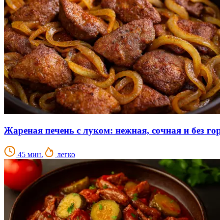
Жареная печень с луком: нежная, сочная и без го
45 мин.
легко