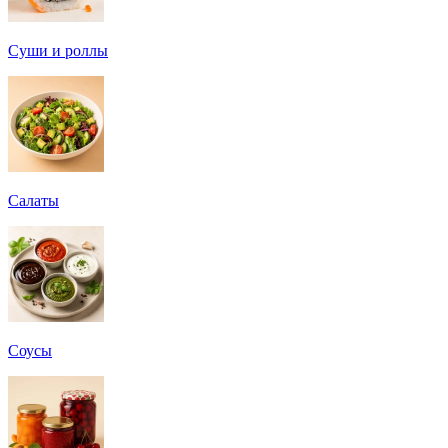
Суши и роллы
Салаты
Соусы