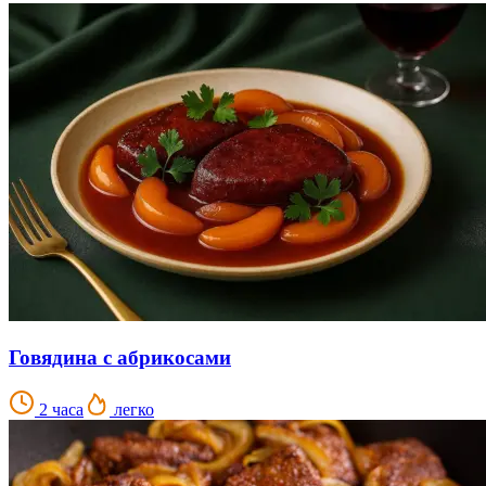
Говядина с абрикосами
2 часа
легко